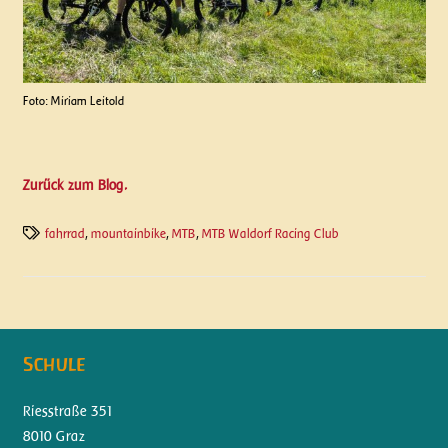
Foto: Miriam Leitold
Zurück zum Blog.
fahrrad
,
mountainbike
,
MTB
,
MTB Waldorf Racing Club
Schule
Riesstraße 351
8010 Graz