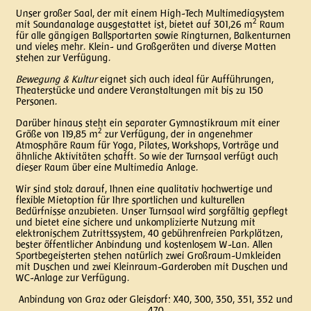
Unser großer Saal, der mit einem High-Tech Multimediasystem
2
mit Soundanalage ausgestattet ist, bietet auf
301,26
m
Raum
für alle gängigen Ballsportarten sowie Ringturnen, Balkenturnen
und vieles mehr. Klein- und Großgeräten und diverse Matten
stehen zur Verfügung.
Bewegung & Kultur
eignet sich auch ideal für Aufführungen,
Theaterstücke und andere Veranstaltungen mit bis zu 150
Personen.
Darüber hinaus steht ein separater Gymnastikraum mit einer
2
Größe von
119,85
m
zur Verfügung, der in angenehmer
Atmosphäre Raum für Yoga, Pilates, Workshops, Vorträge und
ähnliche Aktivitäten schafft. So wie der Turnsaal verfügt auch
dieser Raum über eine Multimedia Anlage.
Wir sind stolz darauf, Ihnen eine qualitativ hochwertige und
flexible Mietoption für Ihre sportlichen und kulturellen
Bedürfnisse anzubieten. Unser Turnsaal wird sorgfältig gepflegt
und bietet eine sichere und unkomplizierte Nutzung mit
elektronischem Zutrittssystem, 40 gebührenfreien Parkplätzen,
bester öffentlicher Anbindung und kostenlosem W-Lan. Allen
Sportbegeisterten stehen natürlich zwei Großraum-Umkleiden
mit Duschen und zwei Kleinraum-Garderoben mit Duschen und
WC-Anlage zur Verfügung.
Anbindung von Graz oder Gleisdorf: X40, 300, 350, 351, 352 und
470