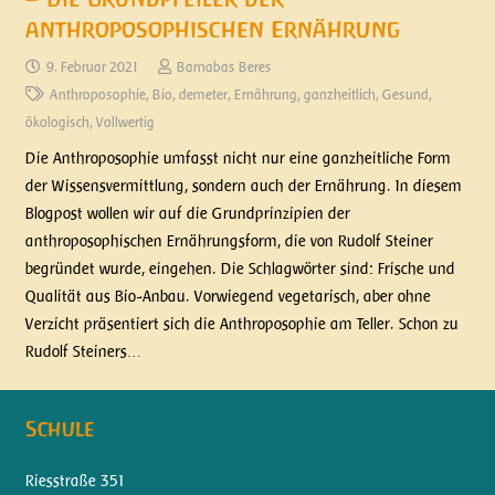
anthroposophischen Ernährung
9. Februar 2021
Barnabas Beres
Anthroposophie
,
Bio
,
demeter
,
Ernährung
,
ganzheitlich
,
Gesund
,
ökologisch
,
Vollwertig
Die Anthroposophie umfasst nicht nur eine ganzheitliche Form
der Wissensvermittlung, sondern auch der Ernährung. In diesem
Blogpost wollen wir auf die Grundprinzipien der
anthroposophischen Ernährungsform, die von Rudolf Steiner
begründet wurde, eingehen. Die Schlagwörter sind: Frische und
Qualität aus Bio-Anbau. Vorwiegend vegetarisch, aber ohne
Verzicht präsentiert sich die Anthroposophie am Teller. Schon zu
Rudolf Steiners…
Schule
Riesstraße 351