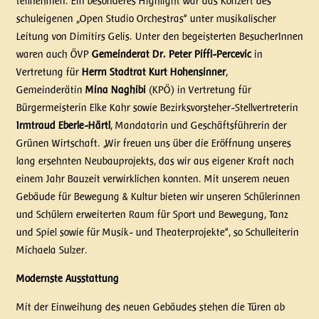
teilnehmen. Ein besonderes Highlight war das Konzert des
schuleigenen „Open Studio Orchestras“ unter musikalischer
Leitung von Dimitirs Gelis. Unter den begeisterten BesucherInnen
waren auch ÖVP
Gemeinderat Dr. Peter Piffl-Percevic
in
Vertretung für
Herrn Stadtrat Kurt Hohensinner
,
Gemeinderätin
Mina Naghibi
(KPÖ) in Vertretung für
Bürgermeisterin Elke Kahr sowie Bezirksvorsteher-Stellvertreterin
Irmtraud Eberle-Härtl
, Mandatarin und Geschäftsführerin der
Grünen Wirtschaft. „Wir freuen uns über die Eröffnung unseres
lang ersehnten Neubauprojekts, das wir aus eigener Kraft nach
einem Jahr Bauzeit verwirklichen konnten. Mit unserem neuen
Gebäude für Bewegung & Kultur bieten wir unseren Schülerinnen
und Schülern erweiterten Raum für Sport und Bewegung, Tanz
und Spiel sowie für Musik- und Theaterprojekte“, so Schulleiterin
Michaela Sulzer.
Modernste Ausstattung
Mit der Einweihung des neuen Gebäudes stehen die Türen ab