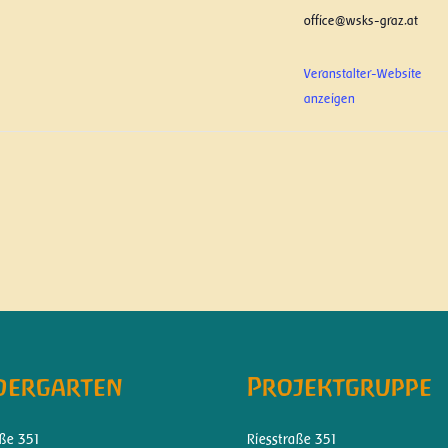
office@wsks-graz.at
Veranstalter-Website
anzeigen
dergarten
Projektgruppe
aße 351
Riesstraße 351