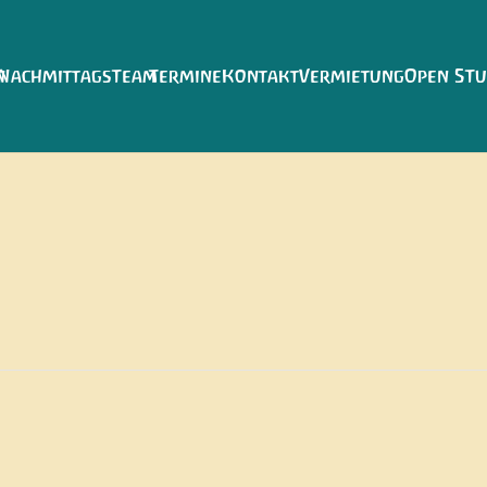
n
Nachmittags
Team
Termine
Kontakt
Vermietung
Open STu